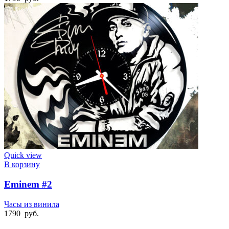
Quick view
В корзину
Eminem #2
Часы из винила
1790
руб.