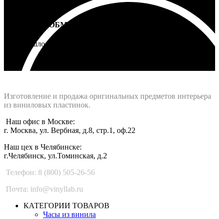
ВОЗВРАТ И ОБМЕН
Не подошло - вернем деньги
Интернет-магазин - Vinyllab.ru
Изготовление и продажа оригинальных предметов интерьера
из виниловых пластинок.
Наш офис в Москве:
г. Москва, ул. Вербная, д.8, стр.1, оф.22
Наш цех в Челябинске:
г.Челябинск, ул.Томинская, д.2
Телефон: 8 (800) 505-26-56
Почта: info@vinyllab.ru
КАТЕГОРИИ ТОВАРОВ
Часы из винила