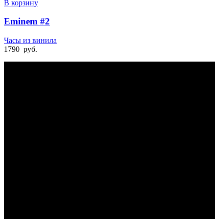
В корзину
Eminem #2
Часы из винила
1790
руб.
БЫСТРАЯ ДОСТАВКА
Отправка на следующий день
УДОБНАЯ ОПЛАТА
При получении и онлайн