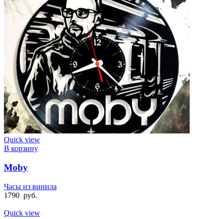
Quick view
В корзину
Moby
Часы из винила
1790
руб.
Quick view