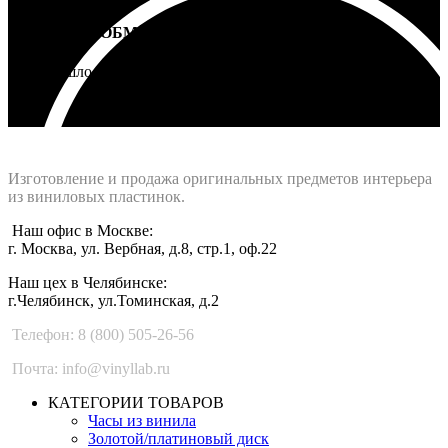
ВОЗВРАТ И ОБМЕН
Не подошло - вернем деньги
Интернет-магазин - Vinyllab.ru
Изготовление и продажа оригинальных предметов интерьера
из виниловых пластинок.
Наш офис в Москве:
г. Москва, ул. Вербная, д.8, стр.1, оф.22
Наш цех в Челябинске:
г.Челябинск, ул.Томинская, д.2
Телефон: 8 (800) 505-26-56
Почта: info@vinyllab.ru
КАТЕГОРИИ ТОВАРОВ
Часы из винила
Золотой/платиновый диск