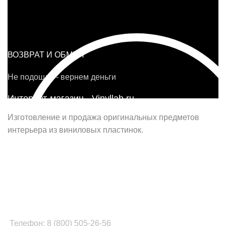
ВОЗВРАТ И ОБМЕН
Не подошло - вернем деньги
Интернет-магазин - Vinyllab.ru
Изготовление и продажа оригинальных предметов
интерьера из виниловых пластинок.
Наш офис в Москве:
г. Москва, ул. Вербная, д.8, стр.1, оф.22
Наш цех в Челябинске:
г.Челябинск, ул.Томинская, д.2
Телефон: 8 (800) 505-26-56