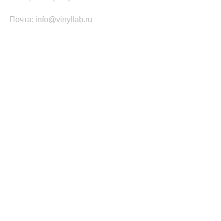
Почта: info@vinyllab.ru
КАТЕГОРИИ ТОВАРОВ
Часы из винила
Золотой/платиновый диск
Портрет на виниле
Часы из акрила
ПОПУЛЯРНОЕ
Легенды Рока
Спорт
Автомобили
Музыкальные инструменты
Кино и Сериалы