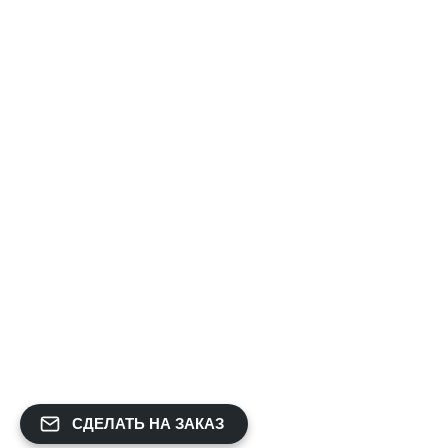
ОБЩИЕ ВОПРОСЫ
О компании
Доставка и оплата
Гарантии
Портфолио
ИНФОРМАЦИЯ
Политика Конфиденциальности
Публичная Оферта
Пользовательское Соглашение
Интернет-магазин часов из виниловых пластинок "Vinyllab".
Золотые и платиновые диски. 2012-2026. Содержимое сайта не
СДЕЛАТЬ НА ЗАКАЗ
является публичной офертой