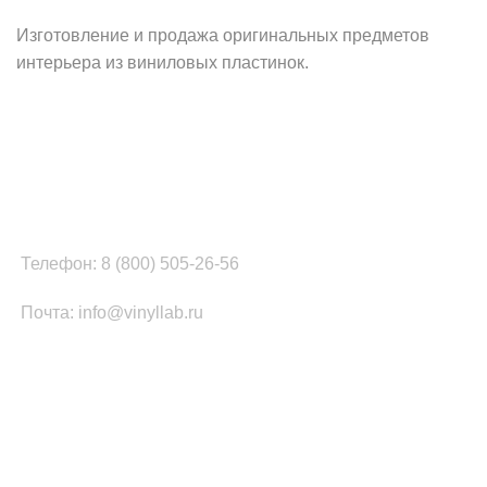
Изготовление и продажа оригинальных предметов
интерьера из виниловых пластинок.
Наш офис в Москве:
г. Москва, ул. Вербная, д.8, стр.1, оф.22
Наш цех в Челябинске:
г.Челябинск, ул.Томинская, д.2
Телефон: 8 (800) 505-26-56
Почта: info@vinyllab.ru
КАТЕГОРИИ ТОВАРОВ
Часы из винила
Золотой/платиновый диск
Портрет на виниле