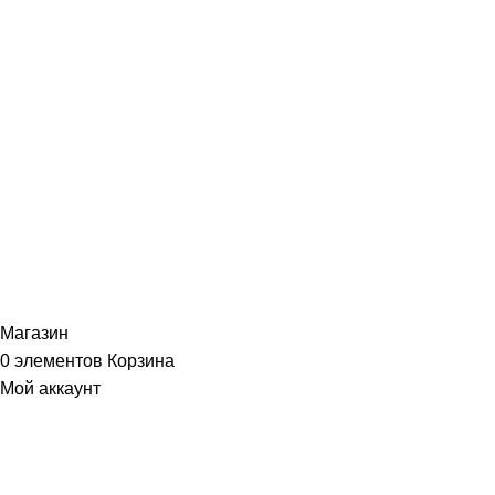
ИНФОРМАЦИЯ
Политика Конфиденциальности
Публичная Оферта
Пользовательское Соглашение
Интернет-магазин часов из виниловых пластинок "Vinyllab".
Золотые и платиновые диски. 2012-2026. Содержимое сайта не
является публичной офертой
Копирование материалов и элементов сайта запрещено без
письменного согласия
Магазин
0
элементов
Корзина
Мой аккаунт