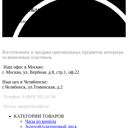
ВОЗВРАТ И ОБМЕН
Не подошло - вернем деньги
Интернет-магазин - Vinyllab.ru
Изготовление и продажа оригинальных предметов интерьера
из виниловых пластинок.
Наш офис в Москве:
г. Москва, ул. Вербная, д.8, стр.1, оф.22
Наш цех в Челябинске:
г.Челябинск, ул.Томинская, д.2
Телефон: 8 (800) 505-26-56
Почта: info@vinyllab.ru
КАТЕГОРИИ ТОВАРОВ
Часы из винила
Золотой/платиновый диск