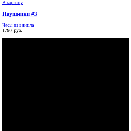
В корзину
Наушники #3
Часы из винила
1790
руб.
БЫСТРАЯ ДОСТАВКА
Отправка на следующий день
УДОБНАЯ ОПЛАТА
При получении и онлайн