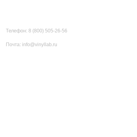
Наш цех в Челябинске:
г.Челябинск, ул.Томинская, д.2
Телефон: 8 (800) 505-26-56
Почта: info@vinyllab.ru
КАТЕГОРИИ ТОВАРОВ
Часы из винила
Золотой/платиновый диск
Портрет на виниле
Часы из акрила
ПОПУЛЯРНОЕ
Легенды Рока
Спорт