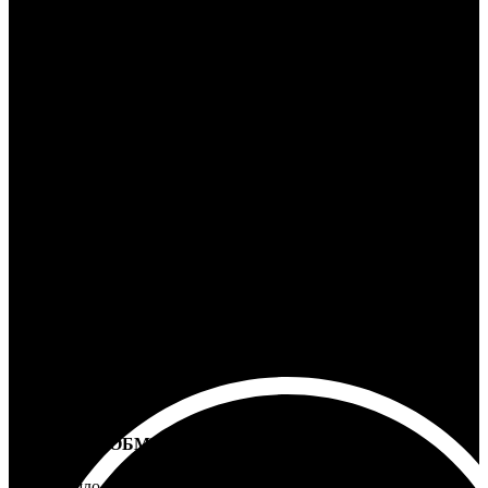
24/7 ПОДДЕРЖКА
Ответим на любой вопрос
100% ГАРАНТИЯ
5 лет на все товары
ВОЗВРАТ И ОБМЕН
Не подошло - вернем деньги