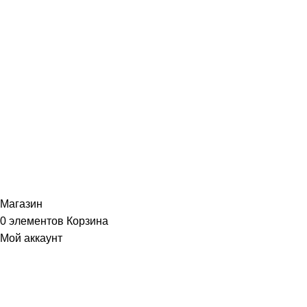
ИНФОРМАЦИЯ
Политика Конфиденциальности
Публичная Оферта
Пользовательское Соглашение
Интернет-магазин часов из виниловых пластинок "Vinyllab".
Золотые и платиновые диски. 2012-2026. Содержимое сайта не
является публичной офертой
Копирование материалов и элементов сайта запрещено без
письменного согласия
Магазин
0
элементов
Корзина
Мой аккаунт