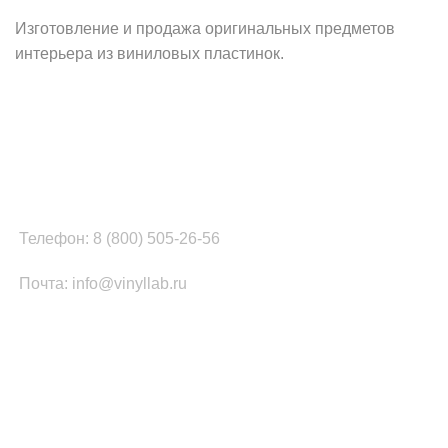
Изготовление и продажа оригинальных предметов
интерьера из виниловых пластинок.
Наш офис в Москве:
г. Москва, ул. Вербная, д.8, стр.1, оф.22
Наш цех в Челябинске:
г.Челябинск, ул.Томинская, д.2
Телефон: 8 (800) 505-26-56
Почта: info@vinyllab.ru
КАТЕГОРИИ ТОВАРОВ
Часы из винила
Золотой/платиновый диск
Портрет на виниле