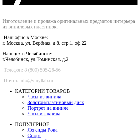
Интернет-магазин - Vinyllab.ru
Изготовление и продажа оригинальных предметов интерьера
из виниловых пластинок.
Наш офис в Москве:
г. Москва, ул. Вербная, д.8, стр.1, оф.22
Наш цех в Челябинске:
г.Челябинск, ул.Томинская, д.2
Телефон: 8 (800) 505-26-56
Почта: info@vinyllab.ru
КАТЕГОРИИ ТОВАРОВ
Часы из винила
Золотой/платиновый диск
Портрет на виниле
Часы из акрила
ПОПУЛЯРНОЕ
Легенды Рока
Спорт