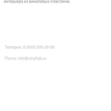
интерьера из виниловых пластинок.
Наш офис в Москве:
г. Москва, ул. Вербная, д.8, стр.1, оф.22
Наш цех в Челябинске:
г.Челябинск, ул.Томинская, д.2
Телефон: 8 (800) 505-26-56
Почта: info@vinyllab.ru
КАТЕГОРИИ ТОВАРОВ
Часы из винила
Золотой/платиновый диск
Портрет на виниле
Часы из акрила