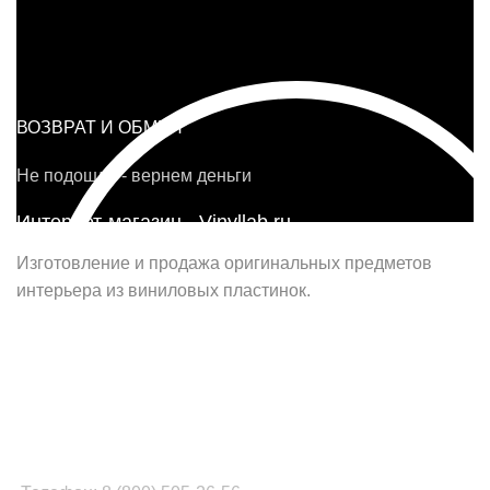
ВОЗВРАТ И ОБМЕН
Не подошло - вернем деньги
Интернет-магазин - Vinyllab.ru
Изготовление и продажа оригинальных предметов
интерьера из виниловых пластинок.
Наш офис в Москве:
г. Москва, ул. Вербная, д.8, стр.1, оф.22
Наш цех в Челябинске:
г.Челябинск, ул.Томинская, д.2