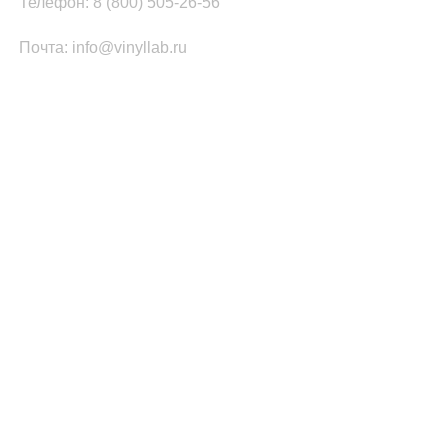
Телефон: 8 (800) 505-26-56
Почта: info@vinyllab.ru
КАТЕГОРИИ ТОВАРОВ
Часы из винила
Золотой/платиновый диск
Портрет на виниле
Часы из акрила
ПОПУЛЯРНОЕ
Легенды Рока
Спорт
Автомобили
Музыкальные инструменты
Кино и Сериалы