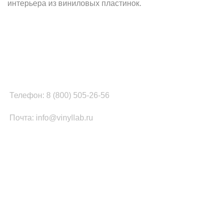
интерьера из виниловых пластинок.
Наш офис в Москве:
г. Москва, ул. Вербная, д.8, стр.1, оф.22
Наш цех в Челябинске:
г.Челябинск, ул.Томинская, д.2
Телефон: 8 (800) 505-26-56
Почта: info@vinyllab.ru
КАТЕГОРИИ ТОВАРОВ
Часы из винила
Золотой/платиновый диск
Портрет на виниле
Часы из акрила