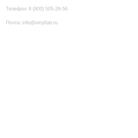
Телефон: 8 (800) 505-26-56
Почта: info@vinyllab.ru
КАТЕГОРИИ ТОВАРОВ
Часы из винила
Золотой/платиновый диск
Портрет на виниле
Часы из акрила
ПОПУЛЯРНОЕ
Легенды Рока
Спорт
Автомобили
Музыкальные инструменты