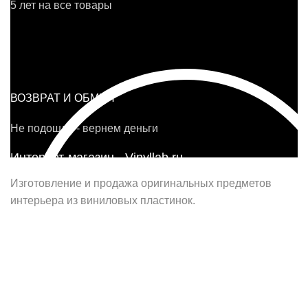
5 лет на все товары
ВОЗВРАТ И ОБМЕН
Не подошло - вернем деньги
Интернет-магазин - Vinyllab.ru
Изготовление и продажа оригинальных предметов
интерьера из виниловых пластинок.
Наш офис в Москве:
г. Москва, ул. Вербная, д.8, стр.1, оф.22
Наш цех в Челябинске:
г.Челябинск, ул.Томинская, д.2