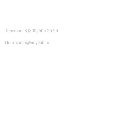
г. Москва, ул. Вербная, д.8, стр.1, оф.22
Наш цех в Челябинске:
г.Челябинск, ул.Томинская, д.2
Телефон: 8 (800) 505-26-56
Почта: info@vinyllab.ru
КАТЕГОРИИ ТОВАРОВ
Часы из винила
Золотой/платиновый диск
Портрет на виниле
Часы из акрила
ПОПУЛЯРНОЕ
Легенды Рока