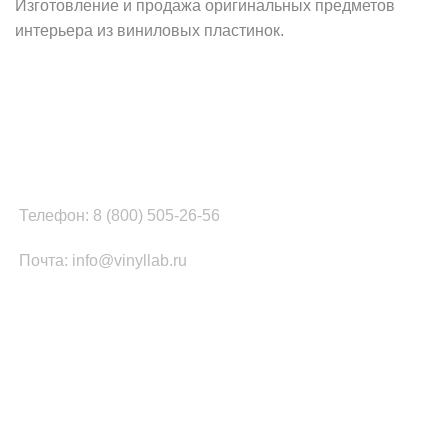
Изготовление и продажа оригинальных предметов
интерьера из виниловых пластинок.
Наш офис в Москве:
г. Москва, ул. Вербная, д.8, стр.1, оф.22
Наш цех в Челябинске:
г.Челябинск, ул.Томинская, д.2
Телефон: 8 (800) 505-26-56
Почта: info@vinyllab.ru
КАТЕГОРИИ ТОВАРОВ
Часы из винила
Золотой/платиновый диск
Портрет на виниле
Часы из акрила