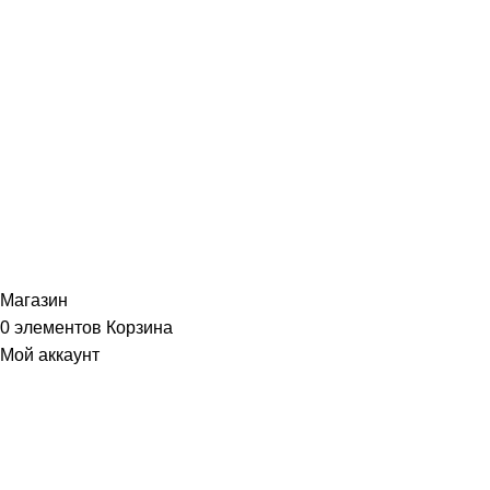
ИНФОРМАЦИЯ
Политика Конфиденциальности
Публичная Оферта
Пользовательское Соглашение
Интернет-магазин часов из виниловых пластинок "Vinyllab".
Золотые и платиновые диски. 2012-2026. Содержимое сайта не
является публичной офертой
Копирование материалов и элементов сайта запрещено без
письменного согласия
Магазин
0
элементов
Корзина
Мой аккаунт