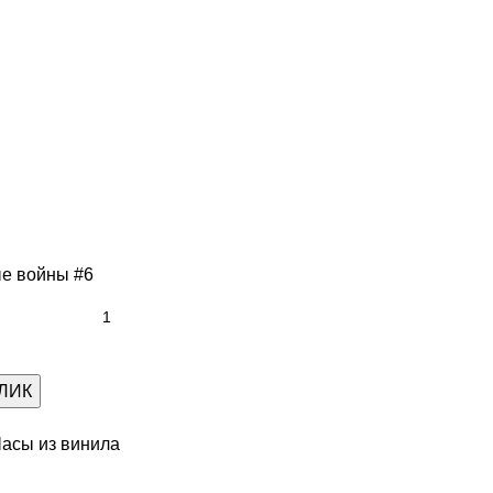
ые войны #6
КЛИК
асы из винила