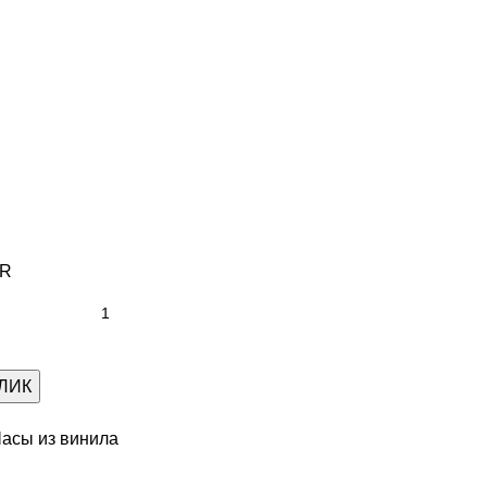
ER
КЛИК
асы из винила