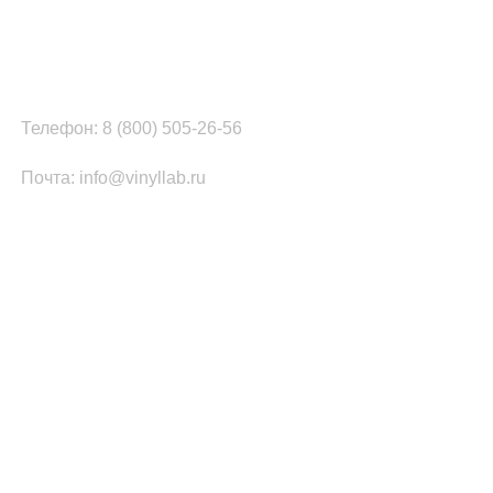
г. Москва, ул. Вербная, д.8, стр.1, оф.22
Наш цех в Челябинске:
г.Челябинск, ул.Томинская, д.2
Телефон: 8 (800) 505-26-56
Почта: info@vinyllab.ru
КАТЕГОРИИ ТОВАРОВ
Часы из винила
Золотой/платиновый диск
Портрет на виниле
Часы из акрила
ПОПУЛЯРНОЕ
Легенды Рока