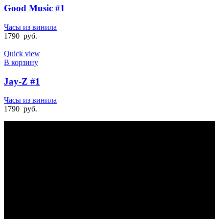
Good Music #1
Часы из винила
1790
руб.
Quick view
В корзину
Jay-Z #1
Часы из винила
1790
руб.
БЫСТРАЯ ДОСТАВКА
Отправка на следующий день