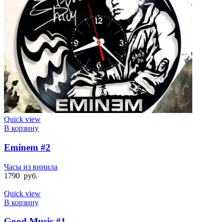
Quick view
В корзину
Eminem #2
Часы из винила
1790
руб.
Quick view
В корзину
Good Music #1