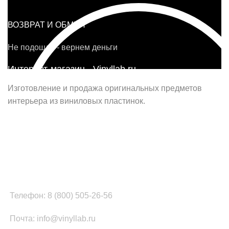
ВОЗВРАТ И ОБМЕН
Не подошло - вернем деньги
Интернет-магазин - Vinyllab.ru
Изготовление и продажа оригинальных предметов
интерьера из виниловых пластинок.
Наш офис в Москве:
г. Москва, ул. Вербная, д.8, стр.1, оф.22
Наш цех в Челябинске:
г.Челябинск, ул.Томинская, д.2
Телефон: 8 (800) 505-26-56
Почта: info@vinyllab.ru