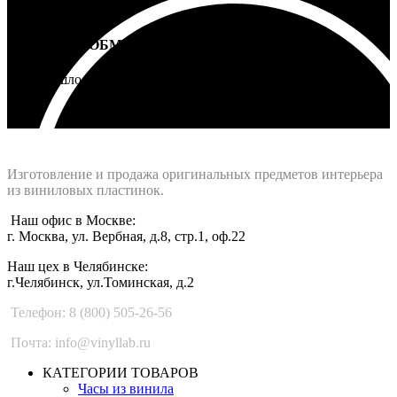
ВОЗВРАТ И ОБМЕН
Не подошло - вернем деньги
Интернет-магазин - Vinyllab.ru
Изготовление и продажа оригинальных предметов интерьера
из виниловых пластинок.
Наш офис в Москве:
г. Москва, ул. Вербная, д.8, стр.1, оф.22
Наш цех в Челябинске:
г.Челябинск, ул.Томинская, д.2
Телефон: 8 (800) 505-26-56
Почта: info@vinyllab.ru
КАТЕГОРИИ ТОВАРОВ
Часы из винила