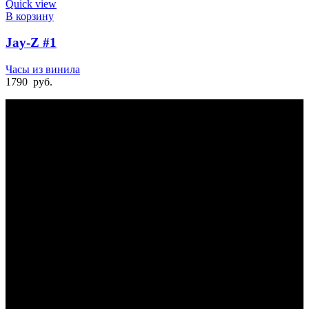
Quick view
В корзину
Jay-Z #1
Часы из винила
1790
руб.
БЫСТРАЯ ДОСТАВКА
Отправка на следующий день
УДОБНАЯ ОПЛАТА
При получении и онлайн