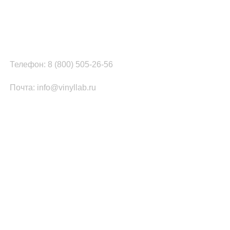
г. Москва, ул. Вербная, д.8, стр.1, оф.22
Наш цех в Челябинске:
г.Челябинск, ул.Томинская, д.2
Телефон: 8 (800) 505-26-56
Почта: info@vinyllab.ru
КАТЕГОРИИ ТОВАРОВ
Часы из винила
Золотой/платиновый диск
Портрет на виниле
Часы из акрила
ПОПУЛЯРНОЕ
Легенды Рока