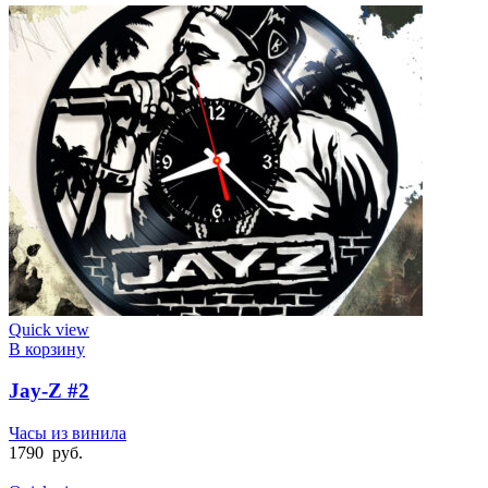
Quick view
В корзину
Jay-Z #2
Часы из винила
1790
руб.