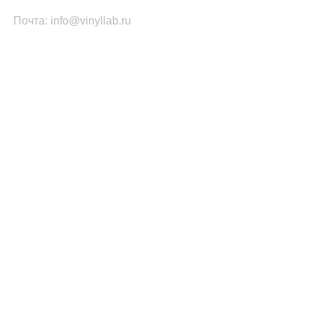
Почта: info@vinyllab.ru
КАТЕГОРИИ ТОВАРОВ
Часы из винила
Золотой/платиновый диск
Портрет на виниле
Часы из акрила
ПОПУЛЯРНОЕ
Легенды Рока
Спорт
Автомобили
Музыкальные инструменты
Кино и Сериалы