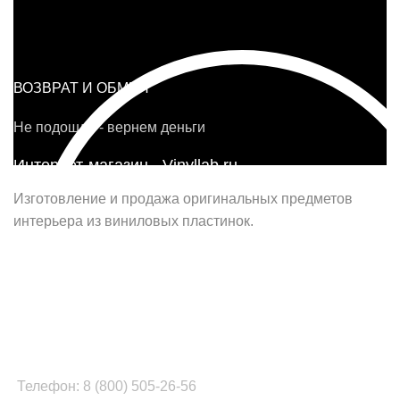
ВОЗВРАТ И ОБМЕН
Не подошло - вернем деньги
Интернет-магазин - Vinyllab.ru
Изготовление и продажа оригинальных предметов
интерьера из виниловых пластинок.
Наш офис в Москве:
г. Москва, ул. Вербная, д.8, стр.1, оф.22
Наш цех в Челябинске:
г.Челябинск, ул.Томинская, д.2
Телефон: 8 (800) 505-26-56