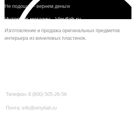
Не подошло - вернем деньги
Интернет-магазин - Vinyllab.ru
Изготовление и продажа оригинальных предметов
интерьера из виниловых пластинок.
Наш офис в Москве:
г. Москва, ул. Вербная, д.8, стр.1, оф.22
Наш цех в Челябинске:
г.Челябинск, ул.Томинская, д.2
Телефон: 8 (800) 505-26-56
Почта: info@vinyllab.ru
КАТЕГОРИИ ТОВАРОВ
Часы из винила