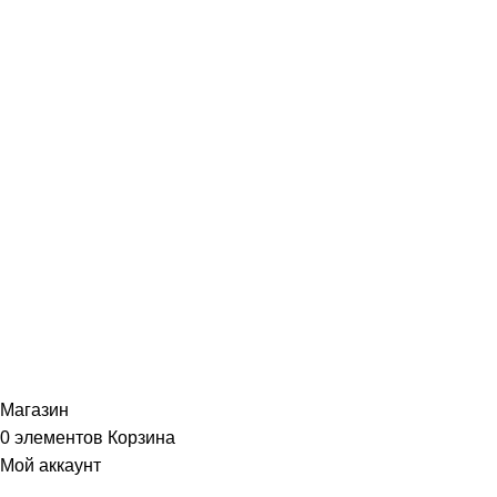
Гарантии
Портфолио
ИНФОРМАЦИЯ
Политика Конфиденциальности
Публичная Оферта
Пользовательское Соглашение
Интернет-магазин часов из виниловых пластинок "Vinyllab".
Золотые и платиновые диски. 2012-2026. Содержимое сайта не
является публичной офертой
Копирование материалов и элементов сайта запрещено без
письменного согласия
Магазин
0
элементов
Корзина
Мой аккаунт