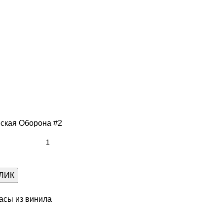
нская Оборона #2
КЛИК
асы из винила