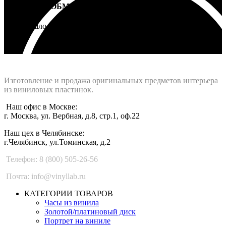
ВОЗВРАТ И ОБМЕН
Не подошло - вернем деньги
Интернет-магазин - Vinyllab.ru
Изготовление и продажа оригинальных предметов интерьера
из виниловых пластинок.
Наш офис в Москве:
г. Москва, ул. Вербная, д.8, стр.1, оф.22
Наш цех в Челябинске:
г.Челябинск, ул.Томинская, д.2
Телефон: 8 (800) 505-26-56
Почта: info@vinyllab.ru
КАТЕГОРИИ ТОВАРОВ
Часы из винила
Золотой/платиновый диск
Портрет на виниле