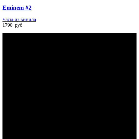
Eminem #2
Часы из винила
1790
руб.
БЫСТРАЯ ДОСТАВКА
Отправка на следующий день
УДОБНАЯ ОПЛАТА
При получении и онлайн