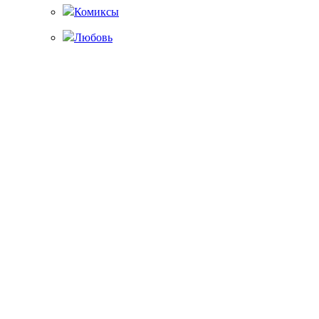
Комиксы
Любовь
Разное
Еда
Школа
Астрология
Портрет на виниле
Золотой/платиновый диск
Часы из акрила
Главная
Магазин
— Портфолио —
Доставка и оплата
Контакты
Вход / Регистрация
Корзина покупок
Закрыть