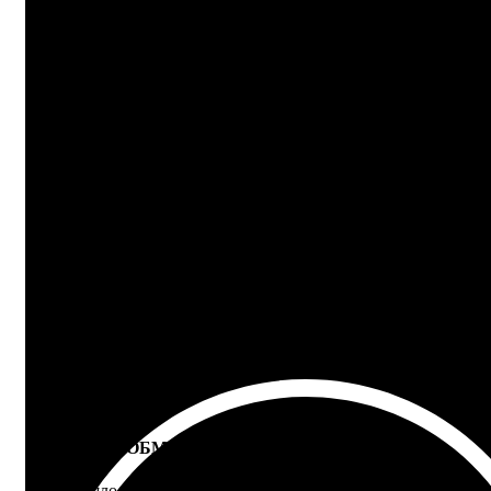
24/7 ПОДДЕРЖКА
Ответим на любой вопрос
100% ГАРАНТИЯ
5 лет на все товары
ВОЗВРАТ И ОБМЕН
Не подошло - вернем деньги