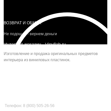
ВОЗВРАТ И ОБМЕН
Не подошло - вернем деньги
Интернет-магазин - Vinyllab.ru
Изготовление и продажа оригинальных предметов
интерьера из виниловых пластинок.
Наш офис в Москве:
г. Москва, ул. Вербная, д.8, стр.1, оф.22
Наш цех в Челябинске:
г.Челябинск, ул.Томинская, д.2
Телефон: 8 (800) 505-26-56