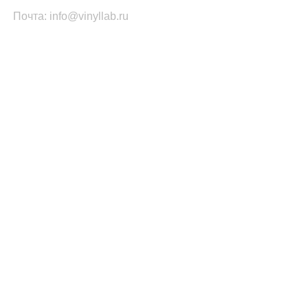
Почта: info@vinyllab.ru
КАТЕГОРИИ ТОВАРОВ
Часы из винила
Золотой/платиновый диск
Портрет на виниле
Часы из акрила
ПОПУЛЯРНОЕ
Легенды Рока
Спорт
Автомобили
Музыкальные инструменты
Кино и Сериалы