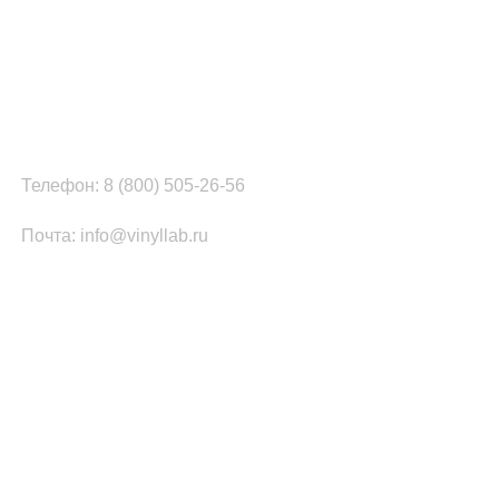
Наш офис в Москве:
г. Москва, ул. Вербная, д.8, стр.1, оф.22
Наш цех в Челябинске:
г.Челябинск, ул.Томинская, д.2
Телефон: 8 (800) 505-26-56
Почта: info@vinyllab.ru
КАТЕГОРИИ ТОВАРОВ
Часы из винила
Золотой/платиновый диск
Портрет на виниле
Часы из акрила
ПОПУЛЯРНОЕ