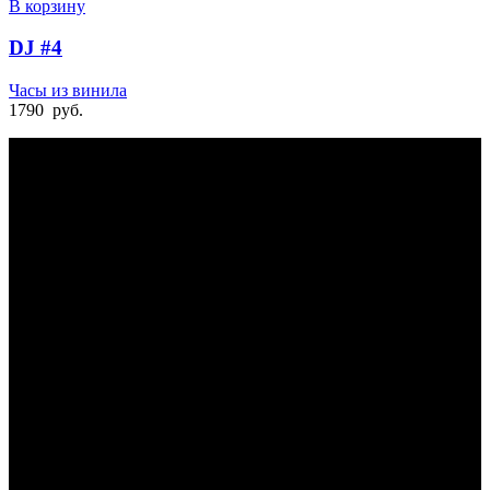
В корзину
DJ #4
Часы из винила
1790
руб.
БЫСТРАЯ ДОСТАВКА
Отправка на следующий день
УДОБНАЯ ОПЛАТА
При получении и онлайн