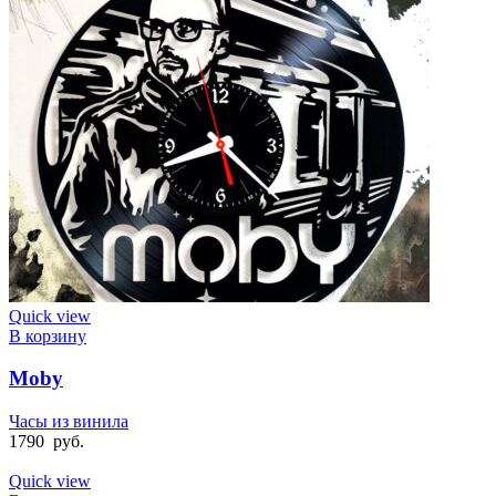
Quick view
В корзину
Moby
Часы из винила
1790
руб.
Quick view