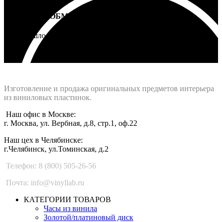
ВОЗВРАТ И ОБМЕН
Не подошло - вернем деньги
Интернет-магазин - Vinyllab.ru
Изготовление и продажа оригинальных предметов интерьера
из виниловых пластинок.
Наш офис в Москве:
г. Москва, ул. Вербная, д.8, стр.1, оф.22
Наш цех в Челябинске:
г.Челябинск, ул.Томинская, д.2
Телефон: 8 (800) 505-26-56
Почта: info@vinyllab.ru
КАТЕГОРИИ ТОВАРОВ
Часы из винила
Золотой/платиновый диск