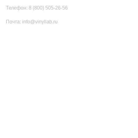
Телефон: 8 (800) 505-26-56
Почта: info@vinyllab.ru
КАТЕГОРИИ ТОВАРОВ
Часы из винила
Золотой/платиновый диск
Портрет на виниле
Часы из акрила
ПОПУЛЯРНОЕ
Легенды Рока
Спорт
Автомобили
Музыкальные инструменты