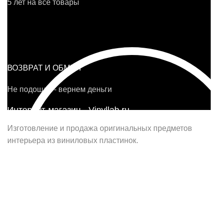
5 лет на все товары
ВОЗВРАТ И ОБМЕН
Не подошло - вернем деньги
Интернет-магазин - Vinyllab.ru
Изготовление и продажа оригинальных предметов
интерьера из виниловых пластинок.
Наш офис в Москве:
г. Москва, ул. Вербная, д.8, стр.1, оф.22
Наш цех в Челябинске:
г.Челябинск, ул.Томинская, д.2