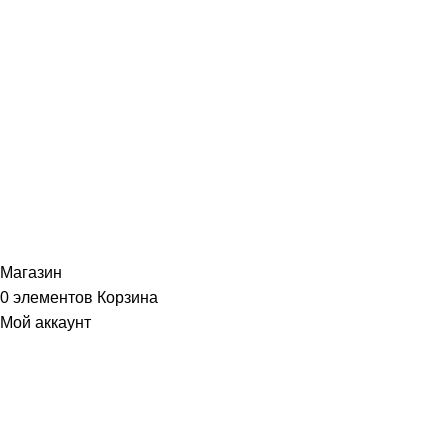
ИНФОРМАЦИЯ
Политика Конфиденциальности
Публичная Оферта
Пользовательское Соглашение
Интернет-магазин часов из виниловых пластинок "Vinyllab".
Золотые и платиновые диски. 2012-2026. Содержимое сайта не
является публичной офертой
Копирование материалов и элементов сайта запрещено без
письменного согласия
Магазин
0
элементов
Корзина
Мой аккаунт