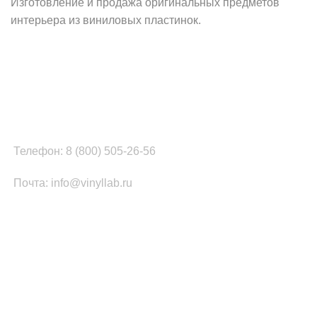
Изготовление и продажа оригинальных предметов
интерьера из виниловых пластинок.
Наш офис в Москве:
г. Москва, ул. Вербная, д.8, стр.1, оф.22
Наш цех в Челябинске:
г.Челябинск, ул.Томинская, д.2
Телефон: 8 (800) 505-26-56
Почта: info@vinyllab.ru
КАТЕГОРИИ ТОВАРОВ
Часы из винила
Золотой/платиновый диск
Портрет на виниле
Часы из акрила