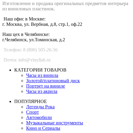
Изготовление и продажа оригинальных предметов интерьера
из виниловых пластинок.
Наш офис в Москве:
г. Москва, ул. Вербная, д.8, стр.1, оф.22
Наш цех в Челябинске:
г.Челябинск, ул.Томинская, д.2
Телефон: 8 (800) 505-26-56
Почта: info@vinyllab.ru
КАТЕГОРИИ ТОВАРОВ
Часы из винила
Золотой/платиновый диск
Портрет на виниле
Часы из акрила
ПОПУЛЯРНОЕ
Легенды Рока
Спорт
Автомобили
Музыкальные инструменты
Кино и Сериалы