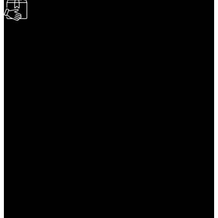
БЫСТРАЯ ДОСТАВКА
Отправка на следующий день
УДОБНАЯ ОПЛАТА
При получении и онлайн
24/7 ПОДДЕРЖКА