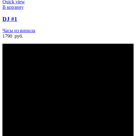
Quick view
В корзину
DJ #1
Часы из винила
1790
руб.
БЫСТРАЯ ДОСТАВКА
Отправка на следующий день
УДОБНАЯ ОПЛАТА
При получении и онлайн