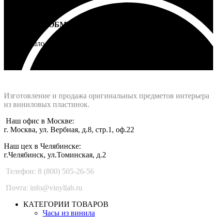
ВОЗВРАТ И ОБМЕН
Не подошло - вернем деньги
Интернет-магазин - Vinyllab.ru
Изготовление и продажа оригинальных предметов интерьера
из виниловых пластинок.
Наш офис в Москве:
г. Москва, ул. Вербная, д.8, стр.1, оф.22
Наш цех в Челябинске:
г.Челябинск, ул.Томинская, д.2
Телефон: 8 (800) 505-26-56
Почта: info@vinyllab.ru
КАТЕГОРИИ ТОВАРОВ
Часы из винила