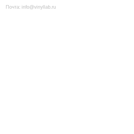
Почта: info@vinyllab.ru
КАТЕГОРИИ ТОВАРОВ
Часы из винила
Золотой/платиновый диск
Портрет на виниле
Часы из акрила
ПОПУЛЯРНОЕ
Легенды Рока
Спорт
Автомобили
Музыкальные инструменты
Кино и Сериалы