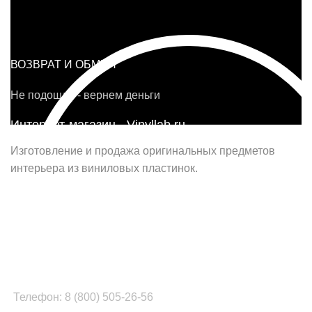
ВОЗВРАТ И ОБМЕН
Не подошло - вернем деньги
Интернет-магазин - Vinyllab.ru
Изготовление и продажа оригинальных предметов
интерьера из виниловых пластинок.
Наш офис в Москве:
г. Москва, ул. Вербная, д.8, стр.1, оф.22
Наш цех в Челябинске:
г.Челябинск, ул.Томинская, д.2
Телефон: 8 (800) 505-26-56