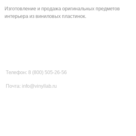
Изготовление и продажа оригинальных предметов
интерьера из виниловых пластинок.
Наш офис в Москве:
г. Москва, ул. Вербная, д.8, стр.1, оф.22
Наш цех в Челябинске:
г.Челябинск, ул.Томинская, д.2
Телефон: 8 (800) 505-26-56
Почта: info@vinyllab.ru
КАТЕГОРИИ ТОВАРОВ
Часы из винила
Золотой/платиновый диск
Портрет на виниле