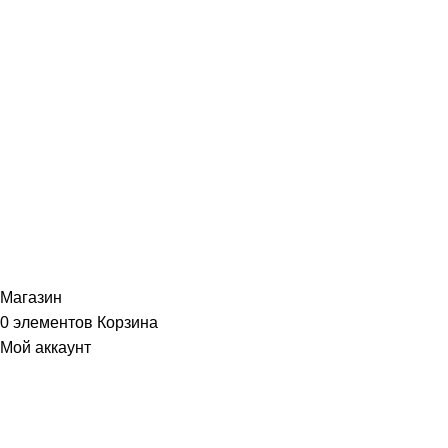
ИНФОРМАЦИЯ
Политика Конфиденциальности
Публичная Оферта
Пользовательское Соглашение
Интернет-магазин часов из виниловых пластинок "Vinyllab".
Золотые и платиновые диски. 2012-2026. Содержимое сайта не
является публичной офертой
Копирование материалов и элементов сайта запрещено без
письменного согласия
Магазин
0
элементов
Корзина
Мой аккаунт