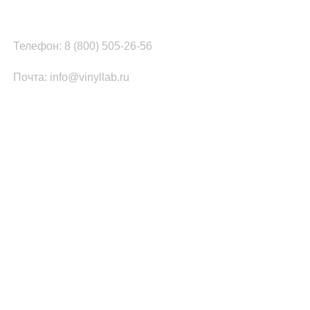
г.Челябинск, ул.Томинская, д.2
Телефон: 8 (800) 505-26-56
Почта: info@vinyllab.ru
КАТЕГОРИИ ТОВАРОВ
Часы из винила
Золотой/платиновый диск
Портрет на виниле
Часы из акрила
ПОПУЛЯРНОЕ
Легенды Рока
Спорт
Автомобили