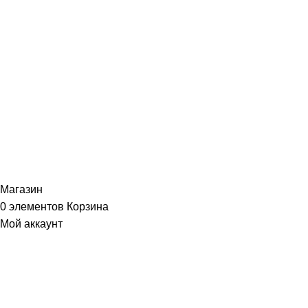
ИНФОРМАЦИЯ
Политика Конфиденциальности
Публичная Оферта
Пользовательское Соглашение
Интернет-магазин часов из виниловых пластинок "Vinyllab".
Золотые и платиновые диски. 2012-2026. Содержимое сайта не
является публичной офертой
Копирование материалов и элементов сайта запрещено без
письменного согласия
Магазин
0
элементов
Корзина
Мой аккаунт