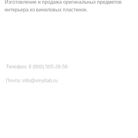
Изготовление и продажа оригинальных предметов
интерьера из виниловых пластинок.
Наш офис в Москве:
г. Москва, ул. Вербная, д.8, стр.1, оф.22
Наш цех в Челябинске:
г.Челябинск, ул.Томинская, д.2
Телефон: 8 (800) 505-26-56
Почта: info@vinyllab.ru
КАТЕГОРИИ ТОВАРОВ
Часы из винила
Золотой/платиновый диск
Портрет на виниле
Часы из акрила