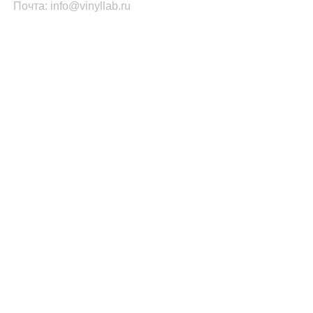
Почта: info@vinyllab.ru
КАТЕГОРИИ ТОВАРОВ
Часы из винила
Золотой/платиновый диск
Портрет на виниле
Часы из акрила
ПОПУЛЯРНОЕ
Легенды Рока
Спорт
Автомобили
Музыкальные инструменты
Кино и Сериалы