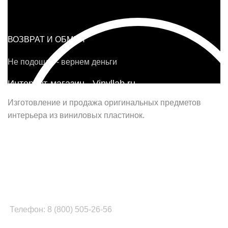
ВОЗВРАТ И ОБМЕН
Не подошло - вернем деньги
Интернет-магазин - Vinyllab.ru
Изготовление и продажа оригинальных предметов
интерьера из виниловых пластинок.
Наш офис в Москве:
г. Москва, ул. Вербная, д.8, стр.1, оф.22
Наш цех в Челябинске:
г.Челябинск, ул.Томинская, д.2
Телефон: 8 (800) 505-26-56