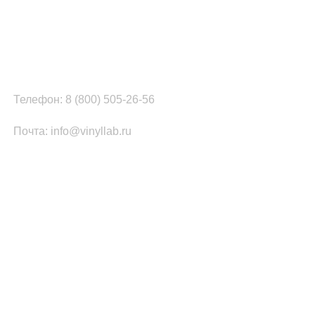
Наш офис в Москве:
г. Москва, ул. Вербная, д.8, стр.1, оф.22
Наш цех в Челябинске:
г.Челябинск, ул.Томинская, д.2
Телефон: 8 (800) 505-26-56
Почта: info@vinyllab.ru
КАТЕГОРИИ ТОВАРОВ
Часы из винила
Золотой/платиновый диск
Портрет на виниле
Часы из акрила
ПОПУЛЯРНОЕ