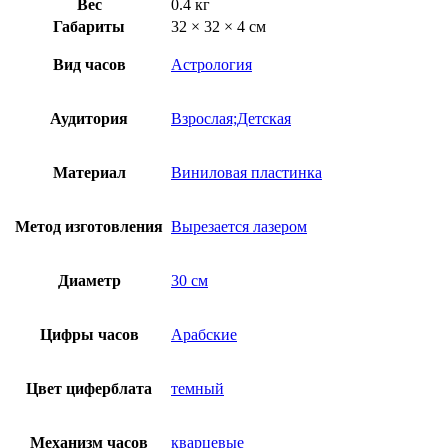
Вес
0.4 кг
Габариты
32 × 32 × 4 см
Вид часов
Астрология
Аудитория
Взрослая;Детская
Материал
Виниловая пластинка
Метод изготовления
Вырезается лазером
Диаметр
30 см
Цифры часов
Арабские
Цвет циферблата
темный
Механизм часов
кварцевые